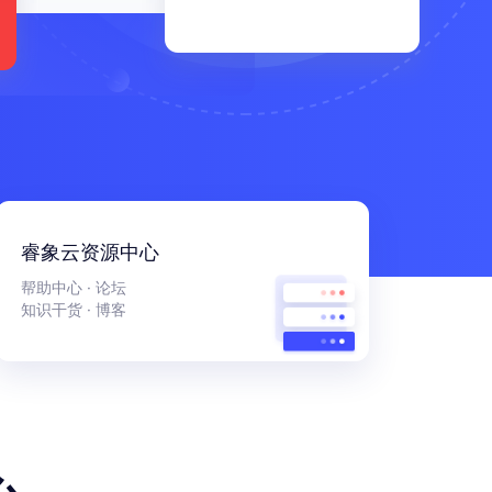
睿象云资源中心
帮助中心
·
论坛
知识干货
·
博客