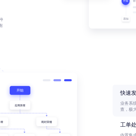
种
有
快速
业务系
查，极
工单
内置集